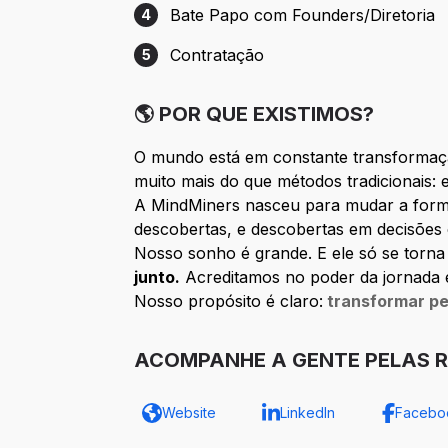
Bate Papo com Founders/Diretoria
4
Etapa 4: Bate Papo com Founders/Direto
Contratação
5
Etapa 5: Contratação
🌎 POR QUE EXISTIMOS?
O mundo está em constante transformaç
muito mais do que métodos tradicionais: 
A MindMiners nasceu para mudar a fo
descobertas, e descobertas em decisões
Nosso sonho é grande. E ele só se torn
junto.
Acreditamos no poder da jornada e
Nosso propósito é claro:
transformar pe
ACOMPANHE A GENTE PELAS R
Website
LinkedIn
Facebo