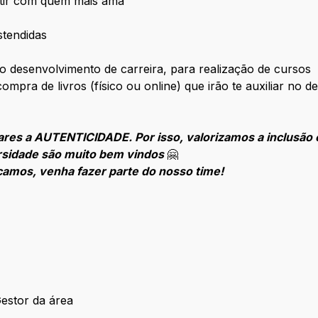
rtir com quem mais ama
stendidas
no desenvolvimento de carreira, para realização de cursos
ompra de livros (físico ou online) que irão te auxiliar no 
res a AUTENTICIDADE. Por isso, valorizamos a inclusão 
ersidade são muito bem vindos
🤗
camos, venha fazer parte do nosso time!
e
Gestor da área
om Gestor da área