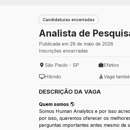
Candidaturas encerradas
Analista de Pesqui
Publicada em 29 de maio de 2026
Inscrições encerradas
São Paulo - SP
Efetivo
Local de trabalho: São Paulo - SP
Tipo de vaga: 
Híbrido
Vaga tamb
Modelo de trabalho: Híbrido
Vaga também 
DESCRIÇÃO DA VAGA
Quem somos
🌎
Somos Human Analytics e por isso acred
por isso, queremos oferecer os melhor
perguntas importantes antes mesmo de s