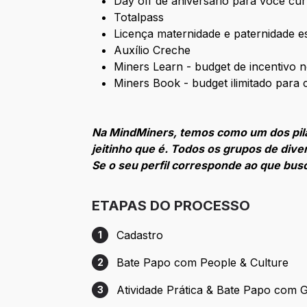
Day off de aniversário para você cu
Totalpass
Licença maternidade e paternidade e
Auxílio Creche
Miners Learn - budget de incentivo 
Miners Book - budget ilimitado para c
Na MindMiners, temos como um dos pila
jeitinho que é. Todos os grupos de div
Se o seu perfil corresponde ao que bus
ETAPAS DO PROCESSO
Cadastro
1
Etapa 1: Cadastro
Bate Papo com People & Culture
2
Etapa 2: Bate Papo com People & Cultur
Atividade Prática & Bate Papo com 
3
Etapa 3: Atividade Prática & Bate Papo c